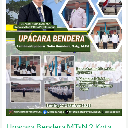
Kota
Payakumbuh:
Menanamkan
Karakter
dan
Nilai
Kepemimpinan
Upacara Bendera MTsN 2 Kota