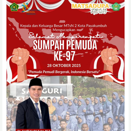
Upacara
Peringatan
Sumpah
Pemuda
di
MTsN
2
Kota
Payakumbuh
Berlangsung
Khidmat