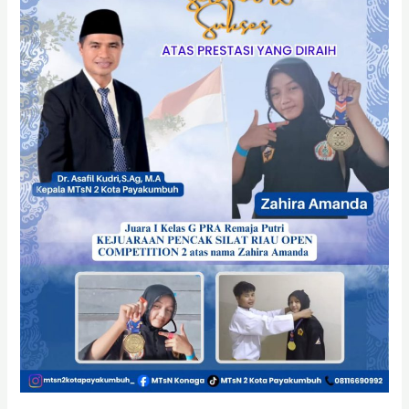
Zahira
Amanda
Harumkan
Nama
MTsN
2
Kota
Payakumbuh