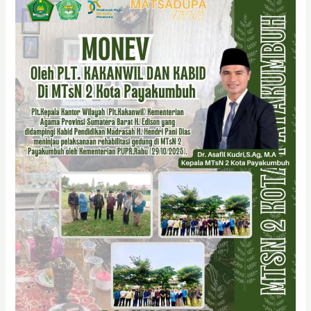
Kakanwil
Kemenag
Sumatera
Barat
Lakukan
MONEV
di
MTsN
2
Kota
Payakumbuh