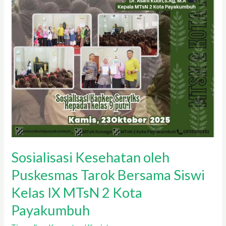
IX
MTsN
2
Kota
Payakumbuh
Sosialisasi Kesehatan oleh
Puskesmas Tarok Bersama Siswi
Kelas IX MTsN 2 Kota
Payakumbuh