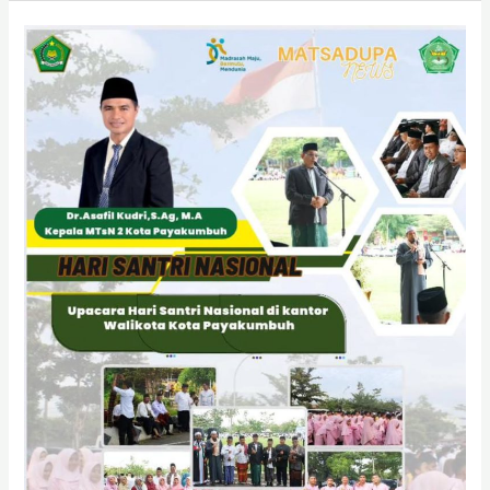
Upacara
Hari
Santri
Nasional
2025
Digelar
Khidmat
di
Kantor
Wali
Kota
Payakumbuh