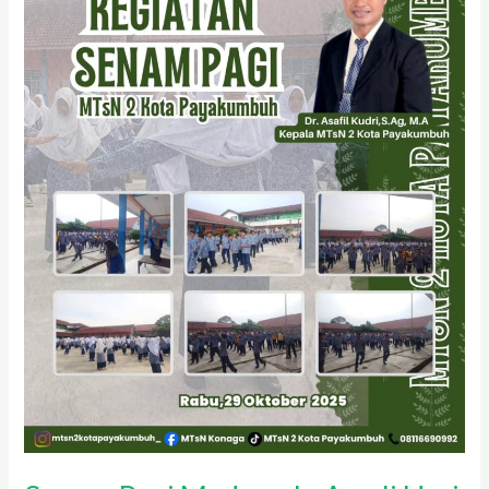
Awali
Hari
dengan
Semangat
dan
Energi
Positif