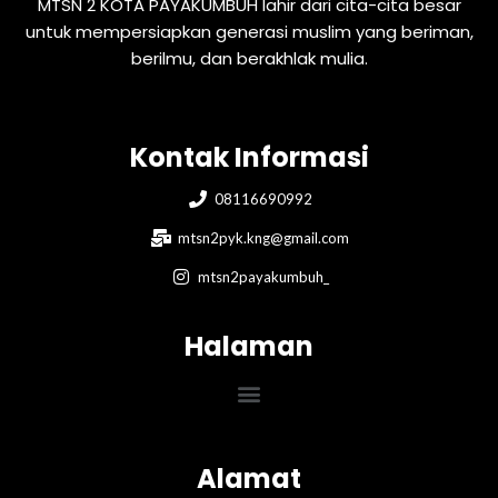
MTSN 2 KOTA PAYAKUMBUH lahir dari cita-cita besar
untuk mempersiapkan generasi muslim yang beriman,
berilmu, dan berakhlak mulia.
Kontak Informasi
08116690992
mtsn2pyk.kng@gmail.com
mtsn2payakumbuh_
Halaman
Menu
Alamat