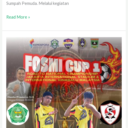
Sumpah Pemuda. Melalui kegiatan
Read More »
FOSMI
Cup
2025
Seri
Nasional:
Siswa
MTsN
2
Kota
Payakumbuh
Siap
Berlaga