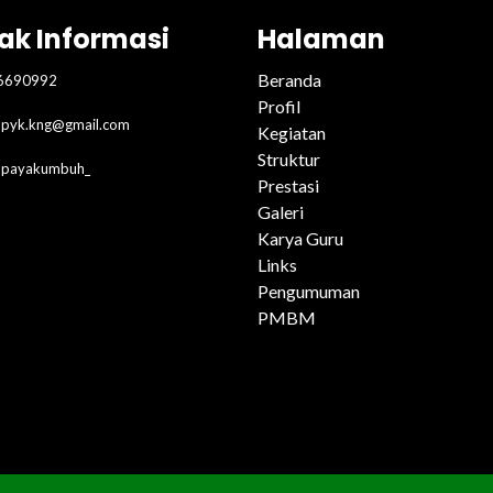
ak Informasi
Halaman
Beranda
6690992
Profil
pyk.kng@gmail.com
Kegiatan
Struktur
2payakumbuh_
Prestasi
Galeri
Karya Guru
Links
Pengumuman
PMBM