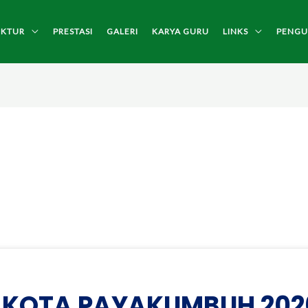
UKTUR
PRESTASI
GALERI
KARYA GURU
LINKS
PENG
 KOTA PAYAKUMBUH 202