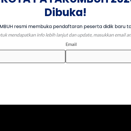
Dibuka!
BUH resmi membuka pendaftaran peserta didik baru ta
tuk mendapatkan info lebih lanjut dan update, masukkan email a
Email