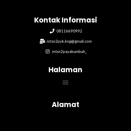
Kontak Informasi
08116690992
mtsn2pyk.kng@gmail.com
mtsn2payakumbuh_
Halaman
Menu
Alamat