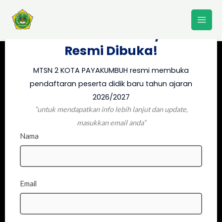
Lewati
PPDB MTSN 2 KOTA
ke
PAYAKUMBUH 2026/2027
konten
Resmi Dibuka!
MTSN 2 KOTA PAYAKUMBUH resmi membuka
pendaftaran peserta didik baru tahun ajaran
2026/2027
“untuk mendapatkan info lebih lanjut dan update,
masukkan email anda”
Nama
Email