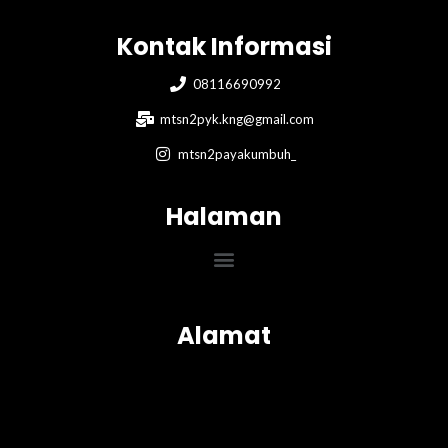
Kontak Informasi
08116690992
mtsn2pyk.kng@gmail.com
mtsn2payakumbuh_
Halaman
Menu
Alamat