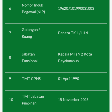
Nomor Induk
6
196207101990031003
Pegawai (NIP)
Golongan /
7
Penata TK. I / III.d
Ruang
Jabatan
Kepala MTsN 2 Kota
8
Funsional
Payakumbuh
9
TMT CPNS
01 April 1990
TMT Jabatan
10
15 November 2025
Pimpinan