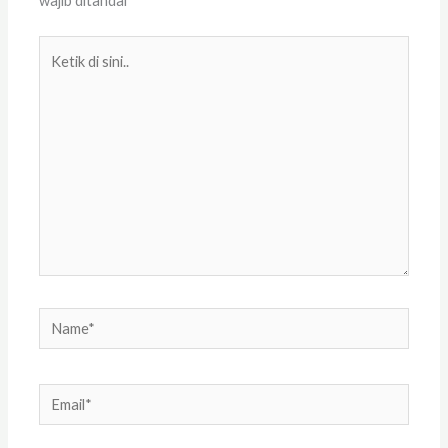
wajib ditandai
*
Ketik
di
sini..
Name*
Email*