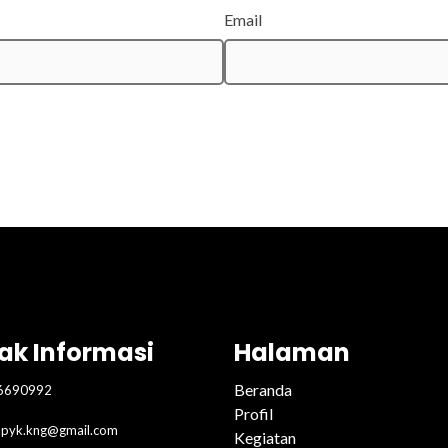
Email
ak Informasi
Halaman
Beranda
6690992
Profil
pyk.kng@gmail.com
Kegiatan