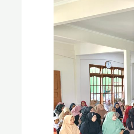
Wali
Murid
Kelas
IX,
MTsN
2
Payakumbuh
Perkuat
Kolaborasi
Demi
Sukseskan
Program
Unggulan