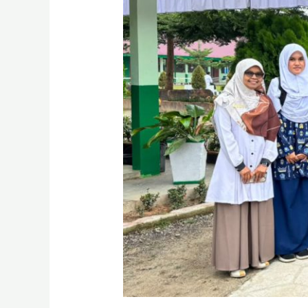
Lepas
Delapan
Saintis
Muda
Menuju
LOBIS
2026
di
UIN
Mahmud
Yunus
Batusangkar