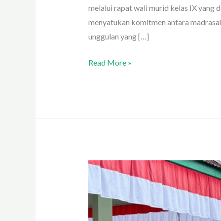
melalui rapat wali murid kelas IX yang
menyatukan komitmen antara madrasah 
unggulan yang […]
Read More »
MTsN
2
Kota
Payakumbuh