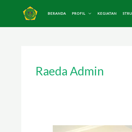
Lewati
ke
BERANDA
PROFIL
KEGIATAN
STR
konten
Raeda Admin
Rapat