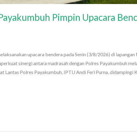
s Payakumbuh Pimpin Upacara Ben
ksanakan upacara bendera pada Senin (3/8/2026) di lapangan 
erkuat sinergi antara madrasah dengan Polres Payakumbuh mela
Kasat Lantas Polres Payakumbuh, IPTU Andi Feri Purna, didamping