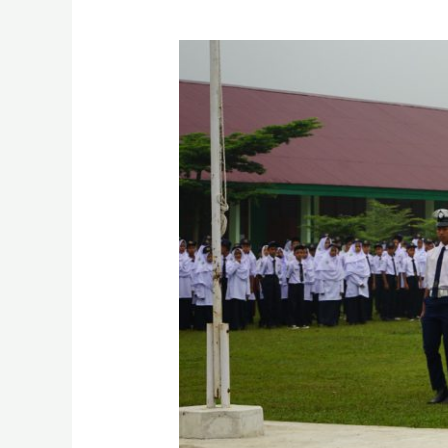
Kasat
Lantas
Polres
Payakumbuh
Pimpin
Upacara
Bendera
di
MTsN
2
Payakumbuh