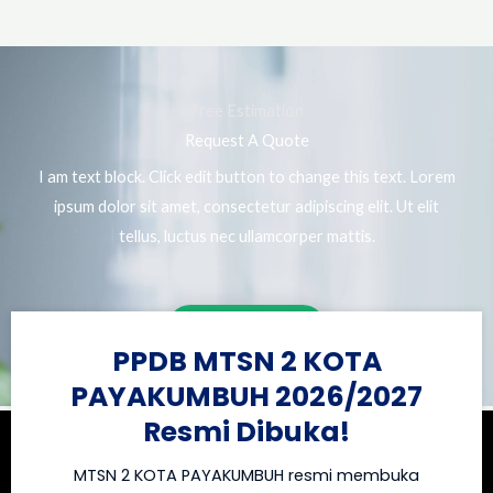
Free Estimation
Request A Quote
I am text block. Click edit button to change this text. Lorem
ipsum dolor sit amet, consectetur adipiscing elit. Ut elit
tellus, luctus nec ullamcorper mattis.
Get A Quote
PPDB MTSN 2 KOTA
PAYAKUMBUH 2026/2027
Resmi Dibuka!
MTSN 2 KOTA PAYAKUMBUH resmi membuka