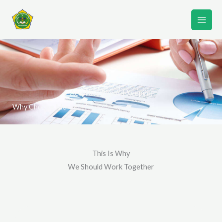
Lewati
ke
konten
Accurate Record Keeping
Why Choose Me
This Is Why
We Should Work Together