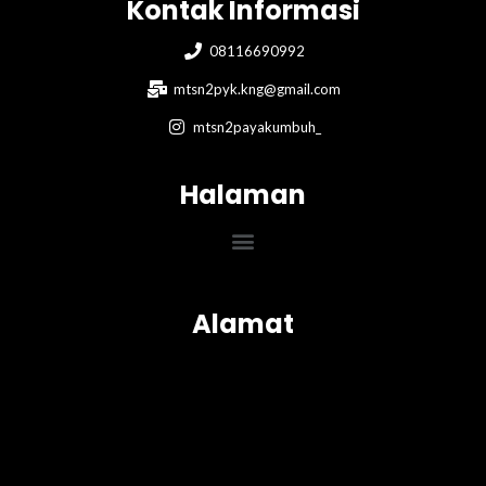
Kontak Informasi
08116690992
mtsn2pyk.kng@gmail.com
mtsn2payakumbuh_
Halaman
Menu
Alamat