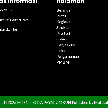
ak Informasi
Halaman
Beranda
6690992
Profil
pyk.kng@gmail.com
Kegiatan
Struktur
2payakumbuh_
Prestasi
Galeri
Karya Guru
Links
Pengumuman
PMBM
ght © 2025 MTSN 2 KOTA PAYAKUMBUH Published by Malakat