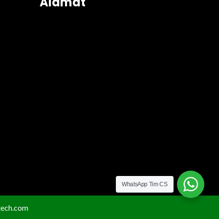
Alamat
WhatsApp Tim CS
ech.com