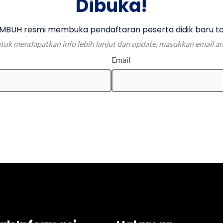
Dibuka!
BUH resmi membuka pendaftaran peserta didik baru ta
tuk mendapatkan info lebih lanjut dan update, masukkan email a
Email