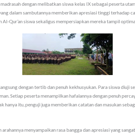
 madrasah dengan melibatkan siswa kelas IX sebagai peserta utama
yang dalam sambutannya memberikan apresiasi tinggi terhadap capa
lan Al-Qur’an siswa sekaligus mempersiapkan mereka tampil optima
langsung dengan tertib dan penuh kekhusyukan. Para siswa diuji se
laman. Setiap peserta menampilkan hafalannya dengan penuh percay
dak hanya itu, penguji juga memberikan catatan dan masukan sebaga
m arahannya menyampaikan rasa bangga dan apresiasi yang sangat l