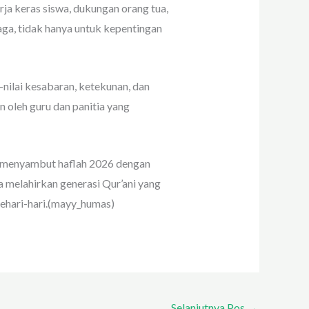
ja keras siswa, dukungan orang tua,
aga, tidak hanya untuk kepentingan
i-nilai kesabaran, ketekunan, dan
n oleh guru dan panitia yang
ap menyambut haflah 2026 dengan
a melahirkan generasi Qur’ani yang
sehari-hari.(mayy_humas)
Selanjutnya Pos
→