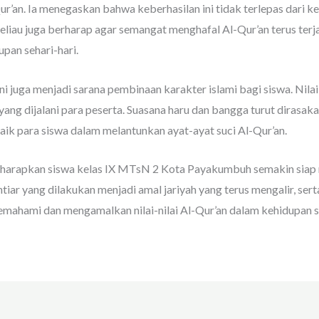
’an. Ia menegaskan bahwa keberhasilan ini tidak terlepas dari ker
eliau juga berharap agar semangat menghafal Al-Qur’an terus terj
upan sehari-hari.
ini juga menjadi sarana pembinaan karakter islami bagi siswa. Nila
ang dijalani para peserta. Suasana haru dan bangga turut dirasaka
ik para siswa dalam melantunkan ayat-ayat suci Al-Qur’an.
, diharapkan siswa kelas IX MTsN 2 Kota Payakumbuh semakin si
iar yang dilakukan menjadi amal jariyah yang terus mengalir, sert
memahami dan mengamalkan nilai-nilai Al-Qur’an dalam kehidupan 