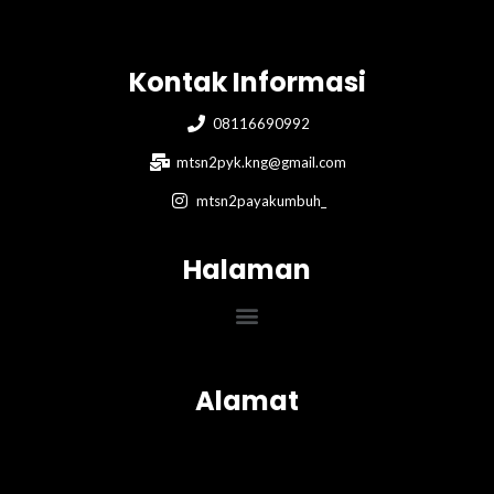
Kontak Informasi
08116690992
mtsn2pyk.kng@gmail.com
mtsn2payakumbuh_
Halaman
Menu
Alamat