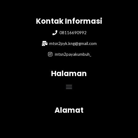
Kontak Informasi
08116690992
mtsn2pyk.kng@gmail.com
mtsn2payakumbuh_
Halaman
Menu
Alamat