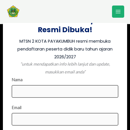
Lewati
PPDB MTSN 2 KOTA
ke
PAYAKUMBUH 2026/2027
konten
Resmi Dibuka!
MTSN 2 KOTA PAYAKUMBUH resmi membuka
pendaftaran peserta didik baru tahun ajaran
2026/2027
“untuk mendapatkan info lebih lanjut dan update,
masukkan email anda”
Nama
Email