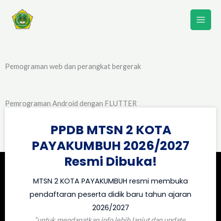
Lewati
ke
konten
Pemograman web dan perangkat bergerak
Pemrograman Android dengan FLUTTER
PPDB MTSN 2 KOTA
Buku Saku Pemrogaman Pascal
PAYAKUMBUH 2026/2027
Resmi Dibuka!
MTSN 2 KOTA PAYAKUMBUH resmi membuka
pendaftaran peserta didik baru tahun ajaran
2026/2027
“untuk mendapatkan info lebih lanjut dan update,