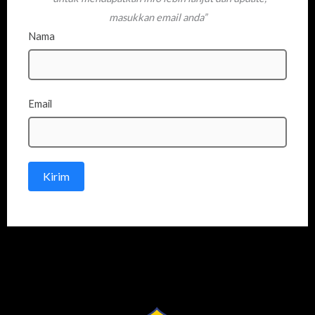
masukkan email anda”
Nama
Email
Kirim