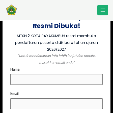
Lewati
PPDB MTSN 2 KOTA
ke
PAYAKUMBUH 2026/2027
konten
Resmi Dibuka!
MTSN 2 KOTA PAYAKUMBUH resmi membuka
pendaftaran peserta didik baru tahun ajaran
2026/2027
“untuk mendapatkan info lebih lanjut dan update,
masukkan email anda”
Nama
Email