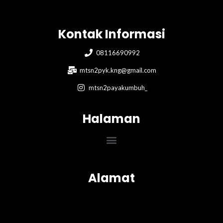
Kontak Informasi
08116690992
mtsn2pyk.kng@gmail.com
mtsn2payakumbuh_
Halaman
Menu
Alamat