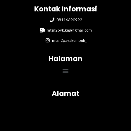
Kontak Informasi
08116690992
mtsn2pyk.kng@gmail.com
mtsn2payakumbuh_
Halaman
Menu
Alamat