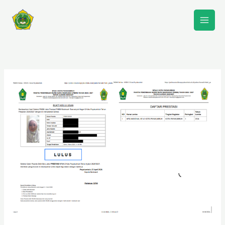
Lewati
ke
konten