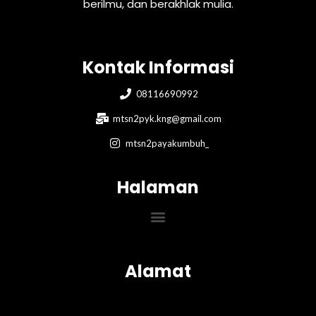
berilmu, dan berakhlak mulia.
Kontak Informasi
08116690992
mtsn2pyk.kng@gmail.com
mtsn2payakumbuh_
Halaman
Menu
Alamat