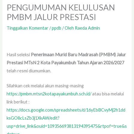
PENGUMUMAN KELULUSAN
PMBM JALUR PRESTASI
Tinggalkan Komentar
/
ppdb
/ Oleh
Raeda Admin
Hasil seleksi
Penerimaan Murid Baru Madrasah (PMBM) Jalur
Prestasi MTsN 2 Kota Payakumbuh Tahun Ajaran 2026/2027
telah resmi diumumkan.
Silahkan cek melalui akun masing-masing
https://pmbm.mtsn2kotapayakumbuh.sch.id/
atau bisa melalui
link berikut :
https://docs.google.com/spreadsheets/d/16yEbBCvyMj2h1dd
ksGO8cLsZb3j1XkAW/edit?
usp=drive_link&ouid=109356693813194395475&rtpof=true&s