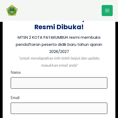
Lewati
PPDB MTSN 2 KOTA
ke
PAYAKUMBUH 2026/2027
konten
Resmi Dibuka!
MTSN 2 KOTA PAYAKUMBUH resmi membuka
pendaftaran peserta didik baru tahun ajaran
2026/2027
“untuk mendapatkan info lebih lanjut dan update,
masukkan email anda”
Nama
Email