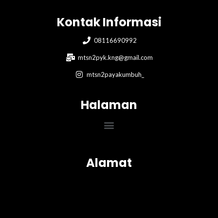
Kontak Informasi
08116690992
mtsn2pyk.kng@gmail.com
mtsn2payakumbuh_
Halaman
Menu
Alamat