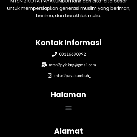
MTSN 2 KOTA PAYAKUMBUH lahir dari cita-cita besar
untuk mempersiapkan generasi muslim yang beriman,
berilmu, dan berakhlak mulia.
Kontak Informasi
08116690992
mtsn2pyk.kng@gmail.com
mtsn2payakumbuh_
Halaman
Menu
Alamat