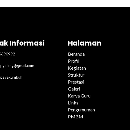
ak Informasi
Halaman
Beranda
6690992
Profil
pyk.kng@gmail.com
Kegiatan
Struktur
2payakumbuh_
Prestasi
Galeri
Karya Guru
Links
Pengumuman
PMBM