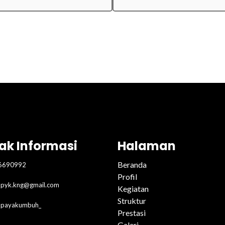
ak Informasi
Halaman
Beranda
6690992
Profil
pyk.kng@gmail.com
Kegiatan
Struktur
2payakumbuh_
Prestasi
Galeri