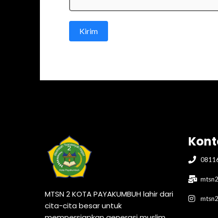
Kirim
Kont
0811
mtsn2
MTSN 2 KOTA PAYAKUMBUH lahir dari
mtsn
cita-cita besar untuk
mempersiapkan generasi muslim