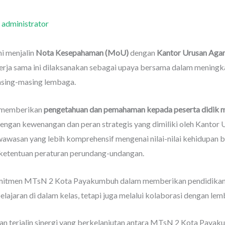
h
administrator
i menjalin
Nota Kesepahaman (MoU)
dengan
Kantor Urusan Ag
Kerja sama ini dilaksanakan sebagai upaya bersama dalam mening
asing-masing lembaga.
k memberikan
pengetahuan dan pemahaman kepada peserta didik
 dengan kewenangan dan peran strategis yang dimiliki oleh Kantor 
awasan yang lebih komprehensif mengenai nilai-nilai kehidupan b
 ketentuan peraturan perundang-undangan.
komitmen MTsN 2 Kota Payakumbuh dalam memberikan pendidikan
elajaran di dalam kelas, tetapi juga melalui kolaborasi dengan lem
kan terjalin sinergi yang berkelanjutan antara MTsN 2 Kota Pa