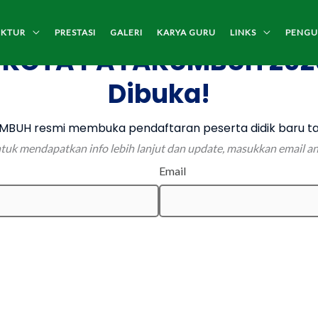
UKTUR
PRESTASI
GALERI
KARYA GURU
LINKS
PENG
 KOTA PAYAKUMBUH 202
Dibuka!
BUH resmi membuka pendaftaran peserta didik baru ta
tuk mendapatkan info lebih lanjut dan update, masukkan email a
Email