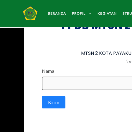
Lewati
ke
BERANDA
PROFIL
KEGIATAN
STR
PPDB MTSN 2
konten
MTSN 2 KOTA PAYAKUM
“un
Nama
Kirim