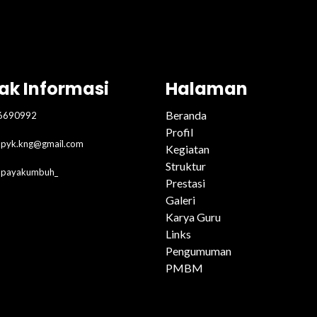
ak Informasi
Halaman
Beranda
6690992
Profil
pyk.kng@gmail.com
Kegiatan
Struktur
2payakumbuh_
Prestasi
Galeri
Karya Guru
Links
Pengumuman
PMBM