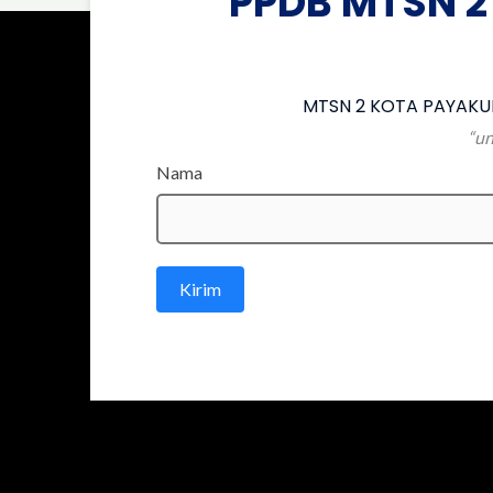
PPDB MTSN 2
MTSN 2 KOTA PAYAKUM
“un
Nama
Kirim