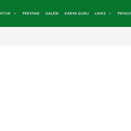
UKTUR
PRESTASI
GALERI
KARYA GURU
LINKS
PENG