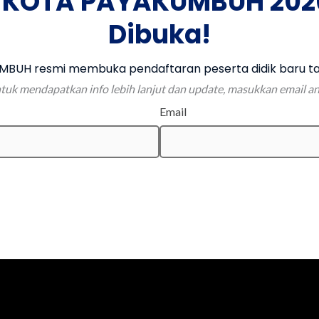
 KOTA PAYAKUMBUH 202
Dibuka!
BUH resmi membuka pendaftaran peserta didik baru ta
tuk mendapatkan info lebih lanjut dan update, masukkan email a
Email