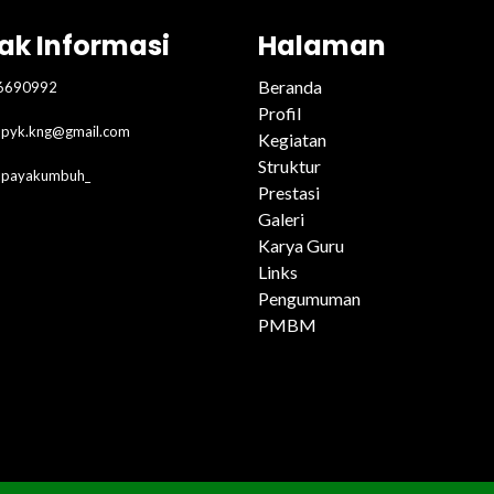
ak Informasi
Halaman
Beranda
6690992
Profil
pyk.kng@gmail.com
Kegiatan
Struktur
2payakumbuh_
Prestasi
Galeri
Karya Guru
Links
Pengumuman
PMBM