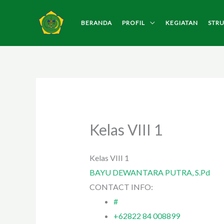
Lewati
ke
BERANDA
PROFIL
KEGIATAN
STR
konten
Kelas VIII 1
Kelas VIII 1
BAYU DEWANTARA PUTRA, S.Pd
CONTACT INFO:
#
+62822 84 008899