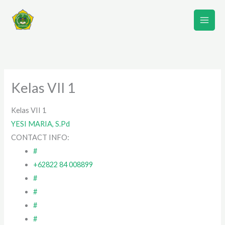
Lewati
ke
konten
Kelas VII 1
Kelas VII 1
YESI MARIA, S.Pd
CONTACT INFO:
#
+62822 84 008899
#
#
#
#