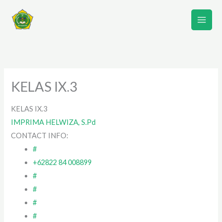
Lewati
ke
konten
KELAS IX.3
KELAS IX.3
IMPRIMA HELWIZA, S.Pd
CONTACT INFO:
#
+62822 84 008899
#
#
#
#