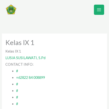
Lewati
ke
konten
Kelas IX 1
Kelas IX 1
LUSIA SUSILAWATI, S.Pd
CONTACT INFO:
#
+62822 84 008899
#
#
#
#