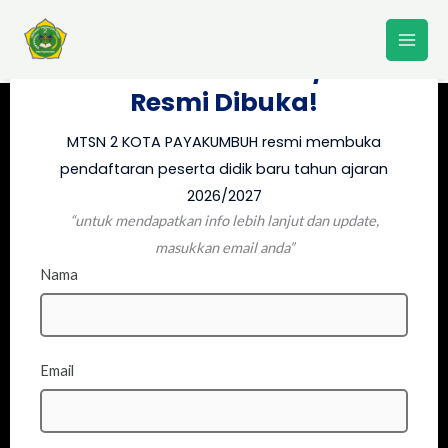
Lewati
PPDB MTSN 2 KOTA
ke
PAYAKUMBUH 2026/2027
konten
Resmi Dibuka!
MTSN 2 KOTA PAYAKUMBUH resmi membuka
pendaftaran peserta didik baru tahun ajaran
2026/2027
“untuk mendapatkan info lebih lanjut dan update,
masukkan email anda”
Nama
Email