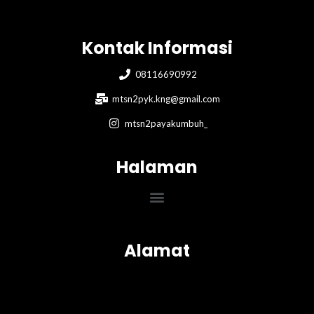
Kontak Informasi
08116690992
mtsn2pyk.kng@gmail.com
mtsn2payakumbuh_
Halaman
Menu
Alamat