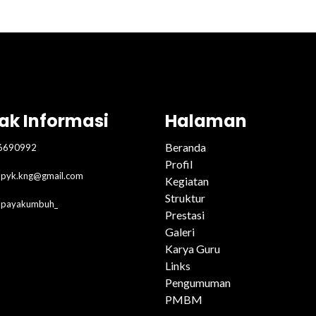
ak Informasi
Halaman
Beranda
6690992
Profil
pyk.kng@gmail.com
Kegiatan
Struktur
2payakumbuh_
Prestasi
Galeri
Karya Guru
Links
Pengumuman
PMBM