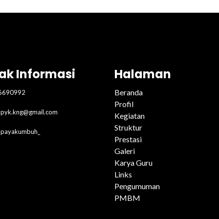
ak Informasi
Halaman
Beranda
6690992
Profil
pyk.kng@gmail.com
Kegiatan
Struktur
2payakumbuh_
Prestasi
Galeri
Karya Guru
Links
Pengumuman
PMBM