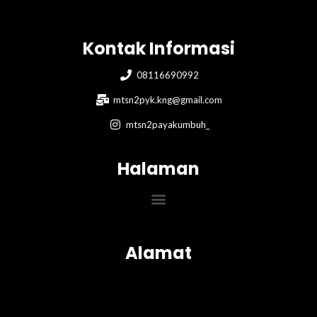
Kontak Informasi
08116690992
mtsn2pyk.kng@gmail.com
mtsn2payakumbuh_
Halaman
Menu
Alamat