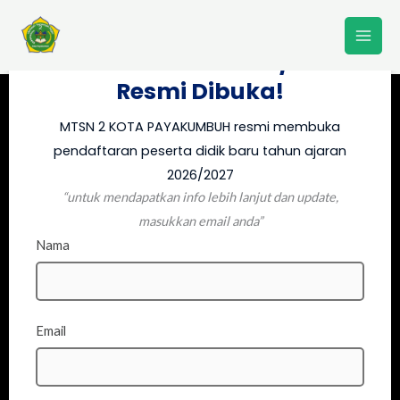
Lewati
PPDB MTSN 2 KOTA
ke
PAYAKUMBUH 2026/2027
konten
Resmi Dibuka!
MTSN 2 KOTA PAYAKUMBUH resmi membuka
pendaftaran peserta didik baru tahun ajaran
2026/2027
“untuk mendapatkan info lebih lanjut dan update,
masukkan email anda”
Nama
Email