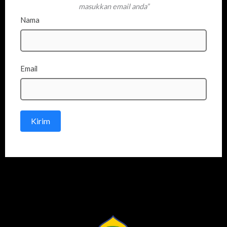
masukkan email anda”
Nama
Email
Kirim